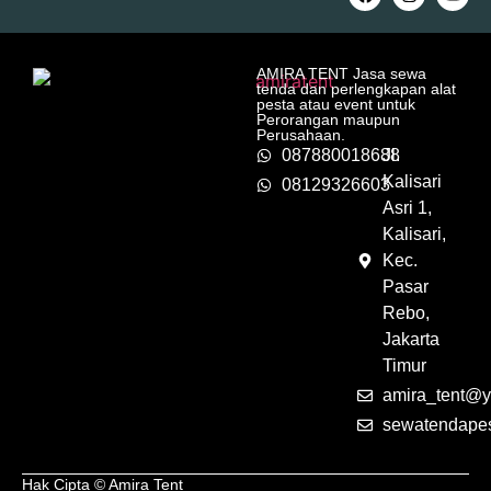
AMIRA TENT Jasa sewa
tenda dan perlengkapan alat
pesta atau event untuk
Perorangan maupun
Perusahaan.
087880018688
Jl.
Kalisari
08129326603
Asri 1,
Kalisari,
Kec.
Pasar
Rebo,
Jakarta
Timur
amira_tent@y
sewatendape
Hak Cipta © Amira Tent