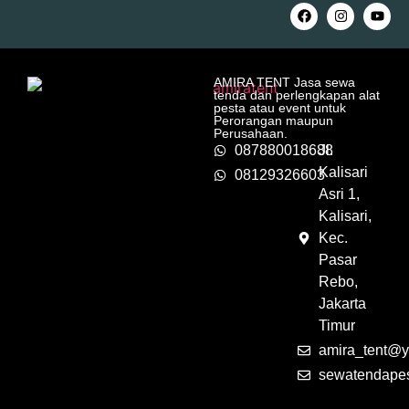
AMIRA TENT Jasa sewa
tenda dan perlengkapan alat
pesta atau event untuk
Perorangan maupun
Perusahaan.
087880018688
Jl.
Kalisari
08129326603
Asri 1,
Kalisari,
Kec.
Pasar
Rebo,
Jakarta
Timur
amira_tent@y
sewatendape