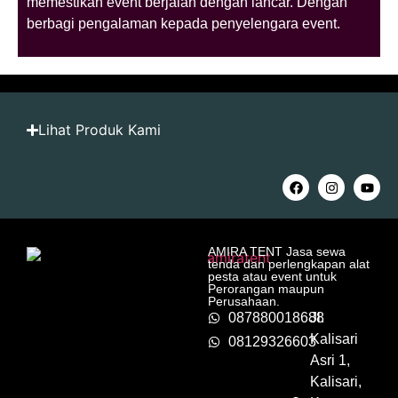
memestikan event berjalan dengan lancar. Dengan
berbagi pengalaman kepada penyelengara event.
Lihat Produk Kami
AMIRA TENT Jasa sewa
tenda dan perlengkapan alat
pesta atau event untuk
Perorangan maupun
Perusahaan.
087880018688
Jl.
Kalisari
08129326603
Asri 1,
Kalisari,