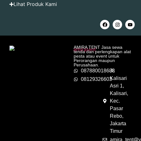
Lihat Produk Kami
AMIRA TENT Jasa sewa
tenda dan perlengkapan alat
pesta atau event untuk
Perorangan maupun
Perusahaan.
087880018688
Jl.
Kalisari
08129326603
Asri 1,
Kalisari,
Kec.
Pasar
Rebo,
Jakarta
Timur
amira_tent@y