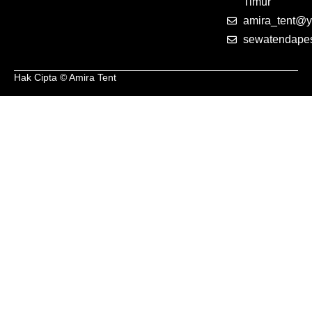
Timur
amira_tent@y
sewatendape
Hak Cipta © Amira Tent