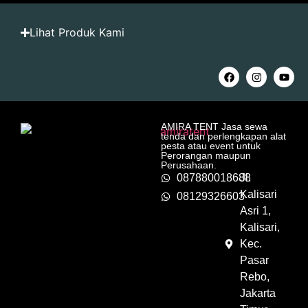
Lihat Produk Kami
AMIRA TENT Jasa sewa
tenda dan perlengkapan alat
pesta atau event untuk
Perorangan maupun
Perusahaan.
087880018688
Jl.
Kalisari
08129326603
Asri 1,
Kalisari,
Kec.
Pasar
Rebo,
Jakarta