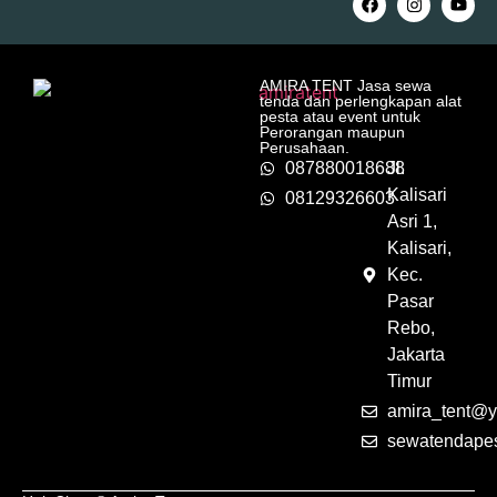
AMIRA TENT Jasa sewa
tenda dan perlengkapan alat
pesta atau event untuk
Perorangan maupun
Perusahaan.
087880018688
Jl.
Kalisari
08129326603
Asri 1,
Kalisari,
Kec.
Pasar
Rebo,
Jakarta
Timur
amira_tent@y
sewatendape