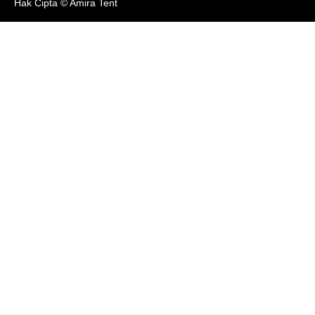
Hak Cipta © Amira Tent